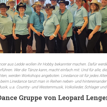
ancer aus Ledde wollen ihr Hobby bekannter machen. Dafür werd
rführen. Wer die Tänze kann, macht einfach mit. Und für alle, di
hten, werden Workshops angeboten.
Linedance ist für jedes Alte
 beim Linedance tanzt man in Reihen neben- und hintereinander
Musik, u.a. Country- und Westernmusik, Volkslieder, Schlager un
ance Gruppe von Leopard Lenger