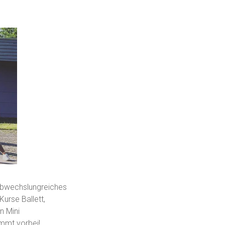
 abwechslungreiches
urse Ballett,
n Mini
mmt vorbei!