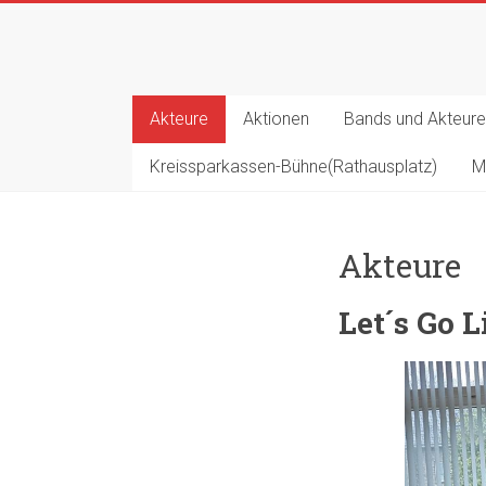
Zum
Inhalt
springen
Akteure
Aktionen
Bands und Akteure
Kreissparkassen-Bühne(Rathausplatz)
M
Akteure
Let´s Go 