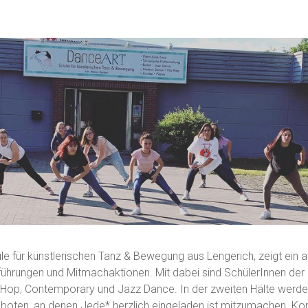
le für künstlerischen Tanz & Bewegung aus Lengerich, zeigt ein
hrungen und Mitmachaktionen. Mit dabei sind SchülerInnen der K
Hop, Contemporary und Jazz Dance. In der zweiten Hälte werde
oten, an denen Jede* herzlich eingeladen ist mitzumachen. Ko