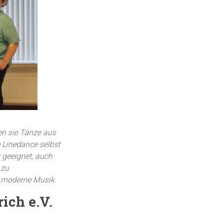
en sie Tänze aus
e Linedance selbst
r geeignet, auch
 zu
d moderne Musik.
ich e.V.