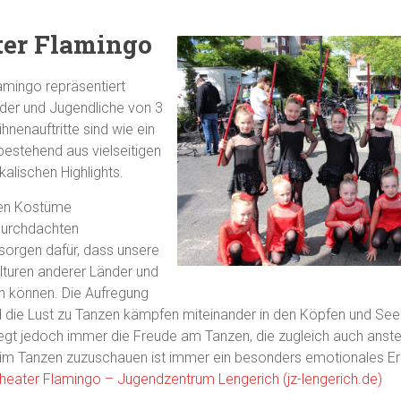
ter Flamingo
amingo repräsentiert
nder und Jugendliche von 3
hnenauftritte sind wie ein
bestehend aus vielseitigen
kalischen Highlights.
rten Kostüme
 durchdachten
sorgen dafür, dass unsere
lturen anderer Länder und
 können. Die Aufregung
d die Lust zu Tanzen kämpfen miteinander in den Köpfen und See
egt jedoch immer die Freude am Tanzen, die zugleich auch anste
im Tanzen zuzuschauen ist immer ein besonders emotionales Erle
heater Flamingo – Jugendzentrum Lengerich (jz-lengerich.de)