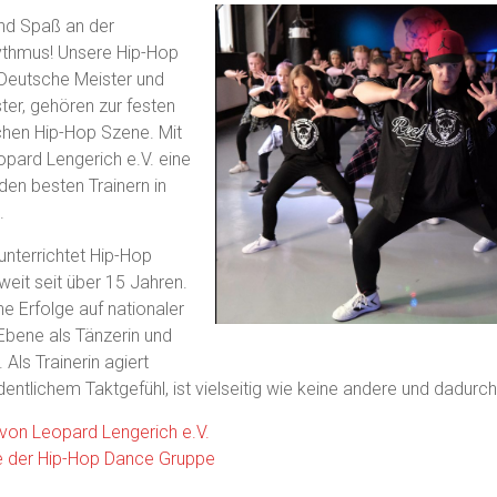
nd Spaß an der
thmus! Unsere Hip-Hop
Deutsche Meister und
er, gehören zur festen
chen Hip-Hop Szene. Mit
opard Lengerich e.V. eine
 den besten Trainern in
.
 unterrichtet Hip-Hop
eit seit über 15 Jahren.
he Erfolge auf nationaler
 Ebene als Tänzerin und
 Als Trainerin agiert
entlichem Taktgefühl, ist vielseitig wie keine andere und dadurch
 von Leopard Lengerich e.V.
e der Hip-Hop Dance Gruppe